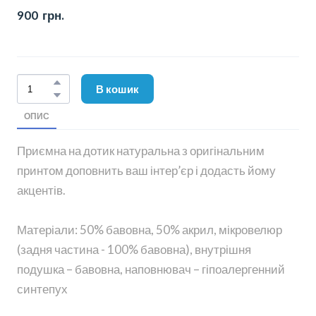
900  грн.
В кошик
ОПИС
Приємна на дотик натуральна з оригінальним
принтом доповнить ваш інтер’єр і додасть йому
акцентів.
Матеріали: 50% бавовна, 50% акрил, мікровелюр
(задня частина - 100% бавовна), внутрішня
подушка – бавовна, наповнювач – гіпоалергенний
синтепух