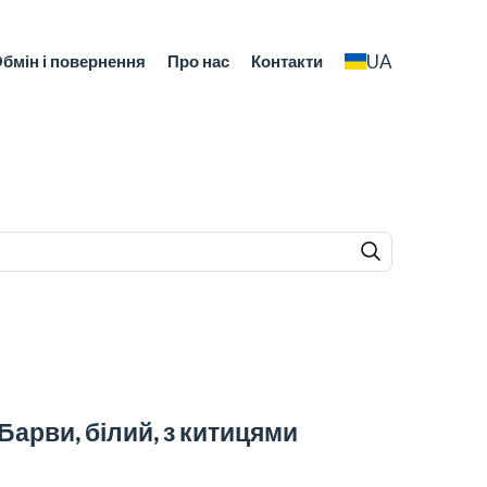
UA
бмін і повернення
Про нас
Контакти
арви, білий, з китицями