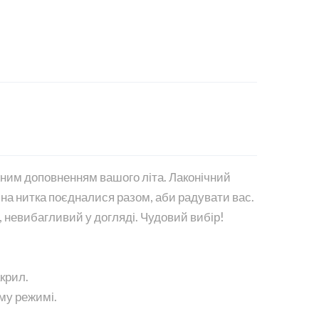
жним доповненням вашого літа. Лаконічний
яна нитка поєдналися разом, аби радувати вас.
, невибагливий у догляді. Чудовий вибір!
крил.
му режимі.