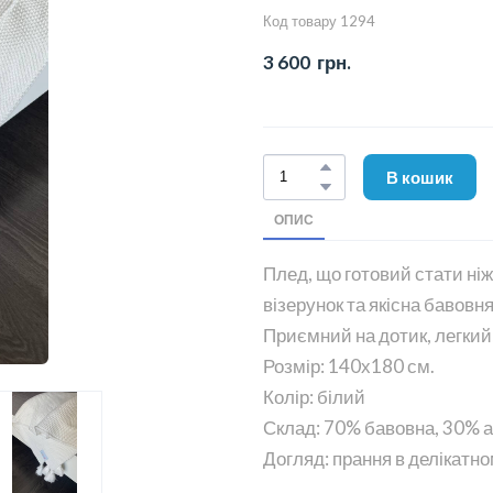
Код товару 1294
3 600  грн.
В кошик
ОПИС
Плед, що готовий стати ні
візерунок та якісна бавовн
Приємний на дотик, легкий
Розмір: 140х180 см.
Колір: білий
Склад: 70% бавовна, 30% а
Догляд: прання в делікатно