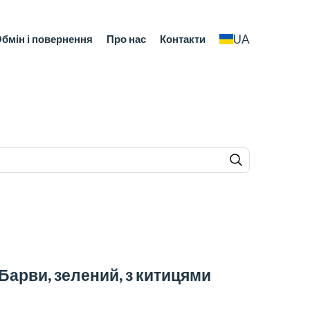
UA
бмін і повернення
Про нас
Контакти
арви, зелений, з китицями