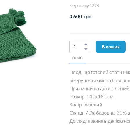
Код товару 1298
3 600  грн.
В кошик
ОПИС
Плед, що готовий стати ні
візерунок та якісна бавовн
Приємний на дотик, легкий
Розмір: 140х180 см.
Колір: зелений
Склад: 70% бавовна, 30% а
Догляд: прання в делікатно