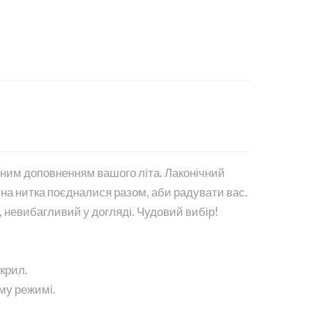
жним доповненням вашого літа. Лаконічний
яна нитка поєдналися разом, аби радувати вас.
, невибагливий у догляді. Чудовий вибір!
крил.
му режимі.