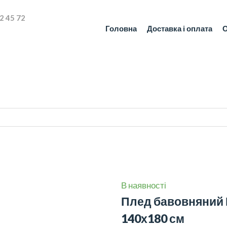
2 45 72
Головна
Доставка і оплата
О
В наявності
Плед бавовняний Б
140х180 см