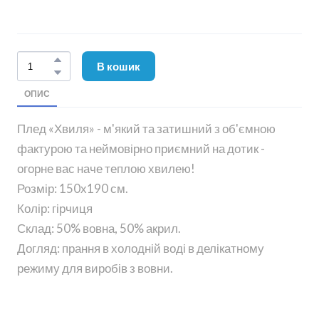
В кошик
ОПИС
Плед «Хвиля» - м'який та затишний з об'ємною
фактурою та неймовірно приємний на дотик -
огорне вас наче теплою хвилею!
Розмір: 150х190 см.
Колір: гірчиця
Склад: 50% вовна, 50% акрил.
Догляд: прання в холодній воді в делікатному
режиму для виробів з вовни.