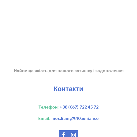
Найвища якість для вашого затишку і задоволення
Контакти
Телефон:
+38 (067) 722 45 72
Email:
moc.liamg%40auniahso