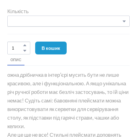
Кількість
В кошик
ОПИС
ожна дрібничка в інтер’єрі мусить бути не лише
красивою, але і функціональною. А якщо унікальна
річ ручної роботи має безліч застосувань, то їй ціни
немає! Судіть самі: бавовняні плейсмати можна
використовувати як серветки для сервірування
столу, як підставки під гарячі страви, чашки або
келихи.
Але це ще не все! Стильні плейсмати доповнять