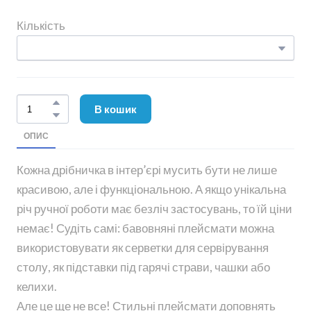
Кількість
В кошик
ОПИС
Кожна дрібничка в інтер’єрі мусить бути не лише
красивою, але і функціональною. А якщо унікальна
річ ручної роботи має безліч застосувань, то їй ціни
немає! Судіть самі: бавовняні плейсмати можна
використовувати як серветки для сервірування
столу, як підставки під гарячі страви, чашки або
келихи.
Але це ще не все! Стильні плейсмати доповнять