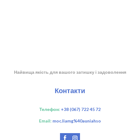
Найвища якість для вашого затишку і задоволення
Контакти
Телефон:
+38 (067) 722 45 72
Email:
moc.liamg%40auniahso