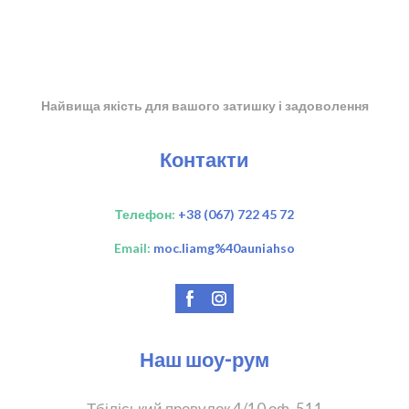
Найвища якість для вашого затишку і задоволення
Контакти
Телефон:
+38 (067) 722 45 72
Email:
moc.liamg%40auniahso
Наш шоу-рум
Тбіліський провулок 4/10 оф. 511