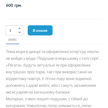
600  грн.
В кошик
ОПИС
Тема моря в декорі та оформленні інтер'єру ніколи
не вийде з моди. Подушки в морському стилі серії
«Регата», будуть актуальні як при оформленні
внутрішніх просторів, так і при використанні на
відкритому повітрі. У літню пору вони відмінно
доповнять садові меблі, або стануть незамінним
аксесуаром на затишному балконі.
Матеріал, з яких пошиті подушки, стійкий до
вигорання. Наволочки легко знімаються, легко