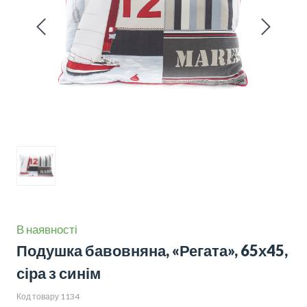
В наявності
Подушка бавовняна, «Регата», 65х45,
сіра з синім
Код товару 1134