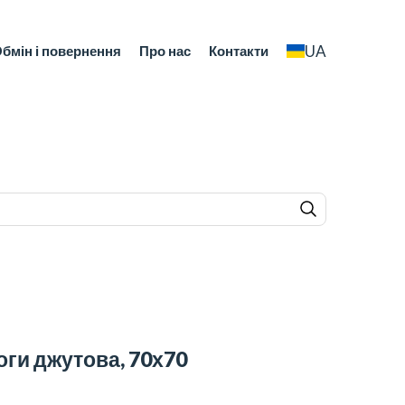
UA
бмін і повернення
Про нас
Контакти
ги джутова, 70х70