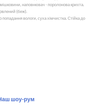
 мішковини, наповнювач - поролонова крихта.
рвлений (беж).
о попадання вологи, суха хімчистка. Стійка до
Наш шоу-рум