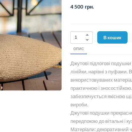
4 500  грн.
В кошик
ОПИС
Джутові підлогові подушк
лінійки, нарівні з пуфами.
використовуваних матеріал
практичною і зносостійкою
забезпечується якісною 
вироби.
Джутові подушки прекрасно 
передпокою до вітальні і ку
Матеріали: декоративний ч