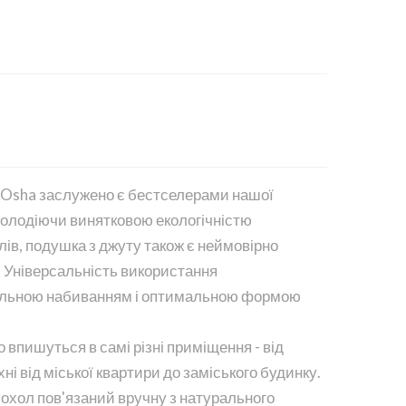
и Osha заслужено є бестселерами нашої
 Володіючи винятковою екологічністю
ів, подушка з джуту також є неймовірно
. Універсальність використання
щільною набиванням і оптимальною формою
впишуться в самі різні приміщення - від
хні від міської квартири до заміського будинку.
охол пов'язаний вручну з натурального