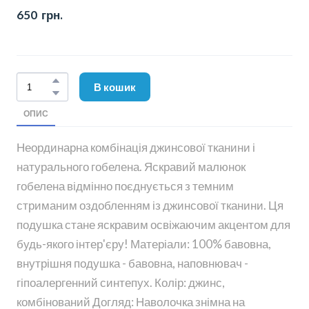
650  грн.
В кошик
ОПИС
Неординарна комбінація джинсової тканини і
натурального гобелена. Яскравий малюнок
гобелена відмінно поєднується з темним
стриманим оздобленням із джинсової тканини. Ця
подушка стане яскравим освіжаючим акцентом для
будь-якого інтер'єру! Матеріали: 100% бавовна,
внутрішня подушка - бавовна, наповнювач -
гіпоалергенний синтепух. Колір: джинс,
комбінований Догляд: Наволочка знімна на