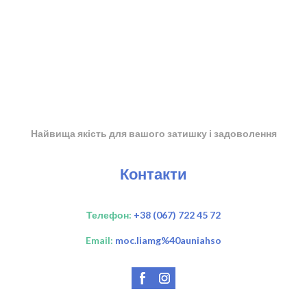
Найвища якість для вашого затишку і задоволення
Контакти
Телефон:
+38 (067) 722 45 72
Email:
moc.liamg%40auniahso