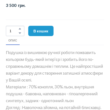
3 500  грн.
В кошик
ОПИС
Подушка із вишивкою ручної роботи пожвавить
кольором будь-який інтер'єр і зробить його по-
справжньому домашнім і теплим. Це найпростіший
варіант декору для створення затишної атмосфери
у Вашій оселі.
Матеріали : 70% конопля, 30% льон, внутрішня
подушка - бавовна, наповнювач - гіпоалергенний
синтепух, задник - однотонний льон
Догляд : Наволочка зйомна, на потайній блискавці.