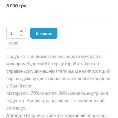
3 000  грн.
В кошик
ОПИС
Подушка із вишивкою ручної роботи пожвавить
кольором будь-який інтер'єр і зробить його по-
справжньому домашнім і теплим. Це найпростіший
варіант декору для створення затишної атмосфери
у Вашій оселі.
Матеріали : 70% конопля, 30% бавовна, внутрішня
подушка - бавовна, наповнювач - гіпоалергенний
синтепух.
Догляд : Наволочка зйомна на потайній блискавці.