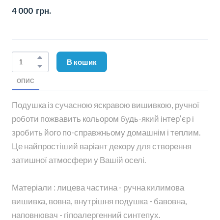
4 000  грн.
В кошик
ОПИС
Подушка із сучасною яскравою вишивкою, ручної
роботи пожвавить кольором будь-який інтер'єр і
зробить його по-справжньому домашнім і теплим.
Це найпростіший варіант декору для створення
затишної атмосфери у Вашій оселі.
Матеріали : лицева частина - ручна килимова
вишивка, вовна, внутрішня подушка - бавовна,
наповнювач - гіпоалергенний синтепух.