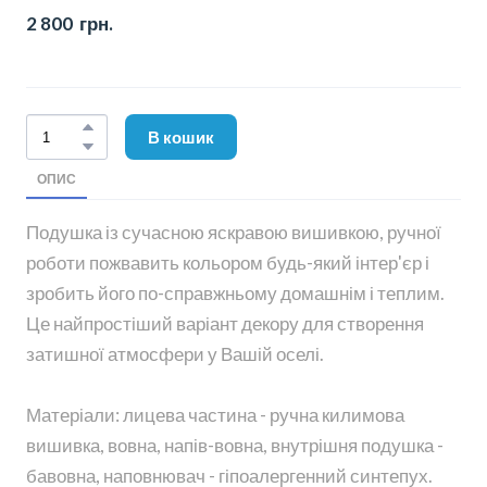
2 800  грн.
В кошик
ОПИС
Подушка із сучасною яскравою вишивкою, ручної
роботи пожвавить кольором будь-який інтер'єр і
зробить його по-справжньому домашнім і теплим.
Це найпростіший варіант декору для створення
затишної атмосфери у Вашій оселі.
Матеріали: лицева частина - ручна килимова
вишивка, вовна, напів-вовна, внутрішня подушка -
бавовна, наповнювач - гіпоалергенний синтепух.